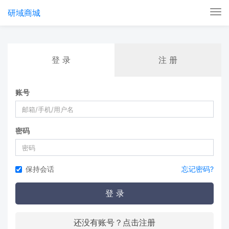
研域商城
Tog
nav
登 录
注 册
账号
密码
保持会话
忘记密码?
登 录
还没有账号？点击注册