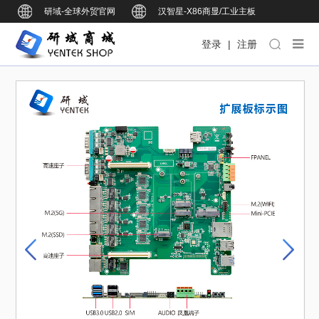
研域-全球外贸官网
汉智星-X86商显/工业主板
研域智控-BOX工业整机
研域智能-ARM商显/工业主板
登录
|
注册