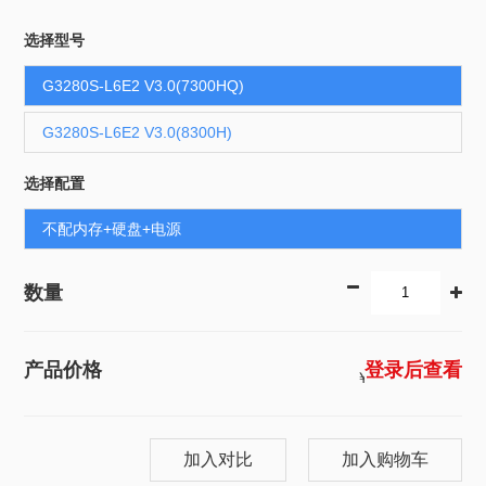
选择型号
G3280S-L6E2 V3.0(7300HQ)
G3280S-L6E2 V3.0(8300H)
选择配置
不配内存+硬盘+电源
数量
2624
产品价格
登录后查看
￥
加入对比
加入购物车