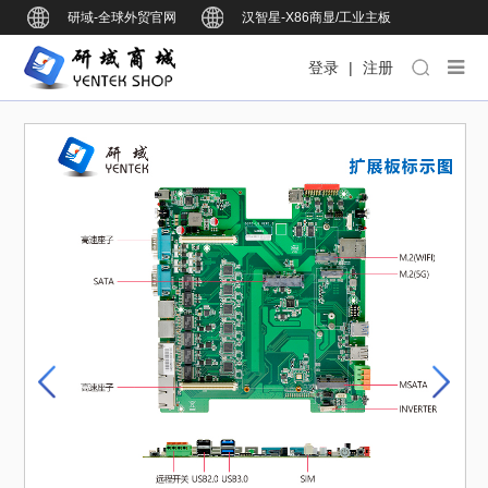
研域-全球外贸官网
汉智星-X86商显/工业主板
研域智控-BOX工业整机
研域智能-ARM商显/工业主板
登录
|
注册