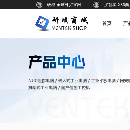
研域-全球外贸官网
汉智星-X86
首页
产