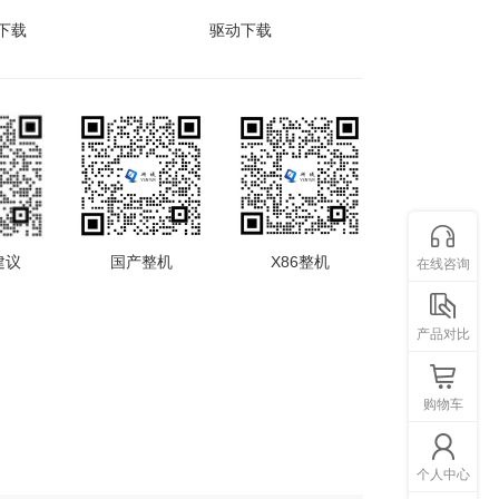
下载
驱动下载
建议
国产整机
X86整机
在线咨询
产品对比
购物车
个人中心