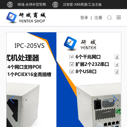
研域-全球外贸官网
汉智星-X86商显/工业主板
研域智控-BOX工业整机
研域智能-ARM商显/工业主板
登录
|
注册